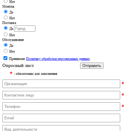
Нет
Монтаж
Да
Нет
Поставка
Да
Нет
Обслуживание
Да
Нет
Принимаю
Политику обработки персональных данных
Опросный лист
Отправить
⁕
- обязательно для заполнения
⁕
⁕
⁕