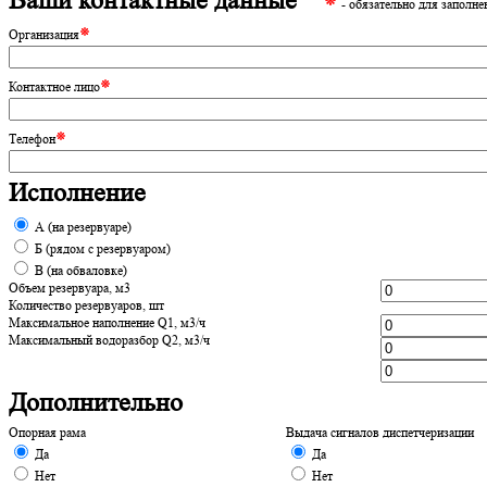
Ваши контактные данные
⁕
- обязательно для заполне
⁕
Организация
⁕
Контактное лицо
⁕
Телефон
Исполнение
А (на резервуаре)
Б (рядом с резервуаром)
В (на обваловке)
Объем резервуара, м3
Количество резервуаров, шт
Максимальное наполнение Q1, м3/ч
Максимальный водоразбор Q2, м3/ч
Дополнительно
Опорная рама
Выдача сигналов диспетчеризации
Да
Да
Нет
Нет