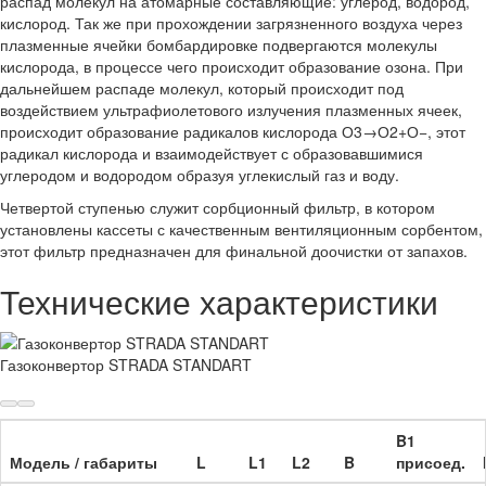
распад молекул на атомарные составляющие: углерод, водород,
кислород. Так же при прохождении загрязненного воздуха через
плазменные ячейки бомбардировке подвергаются молекулы
кислорода, в процессе чего происходит образование озона. При
дальнейшем распаде молекул, который происходит под
воздействием ультрафиолетового излучения плазменных ячеек,
происходит образование радикалов кислорода О3→О2+О−, этот
радикал кислорода и взаимодействует с образовавшимися
углеродом и водородом образуя углекислый газ и воду.
Четвертой ступенью служит сорбционный фильтр, в котором
установлены кассеты с качественным вентиляционным сорбентом,
этот фильтр предназначен для финальной доочистки от запахов.
Технические характеристики
Газоконвертор STRADA STANDART
B1
Модель / габариты
L
L1
L2
B
присоед.