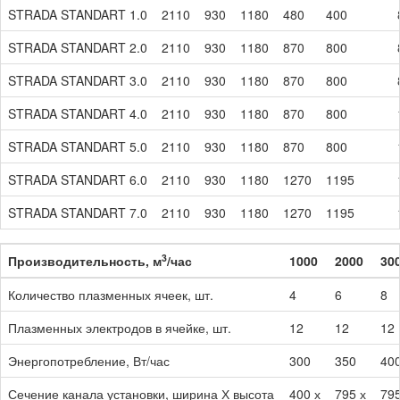
STRADA STANDART 1.0
2110
930
1180
480
400
STRADA STANDART 2.0
2110
930
1180
870
800
STRADA STANDART 3.0
2110
930
1180
870
800
STRADA STANDART 4.0
2110
930
1180
870
800
STRADA STANDART 5.0
2110
930
1180
870
800
STRADA STANDART 6.0
2110
930
1180
1270
1195
STRADA STANDART 7.0
2110
930
1180
1270
1195
3
Производительность, м
/час
1000
2000
30
Количество плазменных ячеек, шт.
4
6
8
Плазменных электродов в ячейке, шт.
12
12
12
Энергопотребление, Вт/час
300
350
40
Сечение канала установки, ширина Х высота
400 х
795 х
795